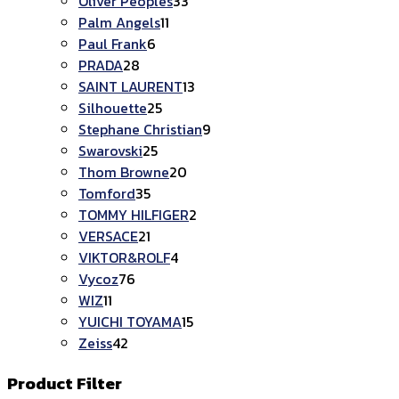
สินค้า
33
Oliver Peoples
33
11
สินค้า
Palm Angels
11
6
สินค้า
Paul Frank
6
28
สินค้า
PRADA
28
สินค้า
13
SAINT LAURENT
13
25
สินค้า
Silhouette
25
สินค้า
9
Stephane Christian
9
25
สินค้า
Swarovski
25
สินค้า
20
Thom Browne
20
35
สินค้า
Tomford
35
สินค้า
2
TOMMY HILFIGER
2
21
สินค้า
VERSACE
21
สินค้า
4
VIKTOR&ROLF
4
76
สินค้า
Vycoz
76
11
สินค้า
WIZ
11
สินค้า
15
YUICHI TOYAMA
15
42
สินค้า
Zeiss
42
สินค้า
Product Filter