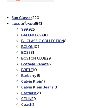
220
Sun Glasses
220
สินค้า
1543
แบรนด์ทั้งหมด
1543
25
สินค้า
999.9
25
สินค้า
10
BALENCIAGA
10
สินค้า
8
BJ CLASSIC COLLECTION
8
107
สินค้า
BOLON
107
31
สินค้า
BOSS
31
สินค้า
29
BOSTON CLUB
29
สินค้า
5
Bottega Veneta
5
10
สินค้า
BRETT
10
สินค้า
15
Burberry
15
สินค้า
17
Calvin Klein
17
สินค้า
10
Calvin Klein Jeans
10
23
สินค้า
Cartier®
23
9
สินค้า
CELINE
9
2
สินค้า
Coach
2