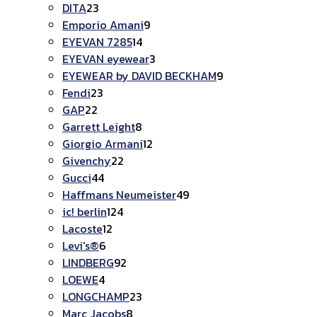
23
สินค้า
DITA
23
สินค้า
9
Emporio Amani
9
14
สินค้า
EYEVAN 7285
14
สินค้า
3
EYEVAN eyewear
3
สินค้า
9
EYEWEAR by DAVID BECKHAM
9
23
สินค้า
Fendi
23
22
สินค้า
GAP
22
สินค้า
8
Garrett Leight
8
สินค้า
12
Giorgio Armani
12
22
สินค้า
Givenchy
22
44
สินค้า
Gucci
44
สินค้า
49
Haffmans Neumeister
49
124
สินค้า
ic! berlin
124
12
สินค้า
Lacoste
12
6
สินค้า
Levi's®
6
สินค้า
92
LINDBERG
92
4
สินค้า
LOEWE
4
สินค้า
23
LONGCHAMP
23
8
สินค้า
Marc Jacobs
8