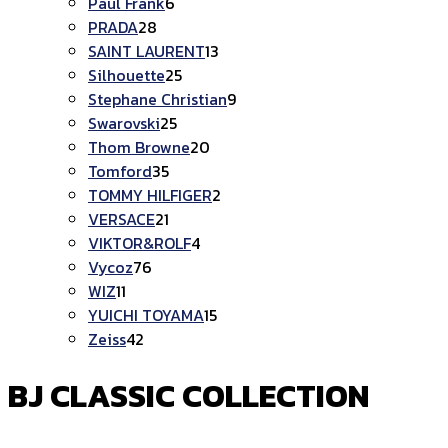
6
สินค้า
Paul Frank
6
28
สินค้า
PRADA
28
สินค้า
13
SAINT LAURENT
13
25
สินค้า
Silhouette
25
สินค้า
9
Stephane Christian
9
25
สินค้า
Swarovski
25
สินค้า
20
Thom Browne
20
35
สินค้า
Tomford
35
สินค้า
2
TOMMY HILFIGER
2
21
สินค้า
VERSACE
21
สินค้า
4
VIKTOR&ROLF
4
76
สินค้า
Vycoz
76
11
สินค้า
WIZ
11
สินค้า
15
YUICHI TOYAMA
15
42
สินค้า
Zeiss
42
สินค้า
BJ CLASSIC COLLECTION