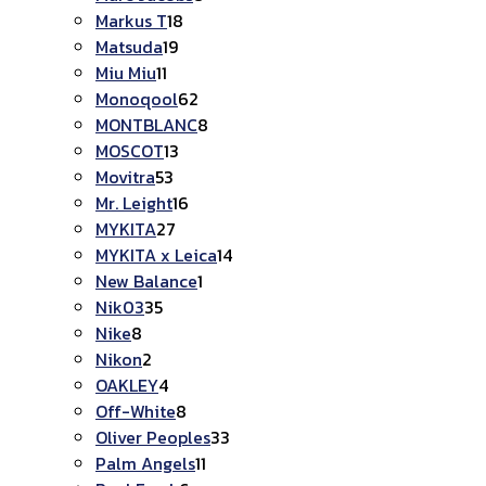
18
สินค้า
Markus T
18
19
สินค้า
Matsuda
19
11
สินค้า
Miu Miu
11
สินค้า
62
Monoqool
62
สินค้า
8
MONTBLANC
8
13
สินค้า
MOSCOT
13
53
สินค้า
Movitra
53
สินค้า
16
Mr. Leight
16
27
สินค้า
MYKITA
27
สินค้า
14
MYKITA x Leica
14
1
สินค้า
New Balance
1
35
สินค้า
Nik03
35
8
สินค้า
Nike
8
สินค้า
2
Nikon
2
สินค้า
4
OAKLEY
4
สินค้า
8
Off-White
8
สินค้า
33
Oliver Peoples
33
11
สินค้า
Palm Angels
11