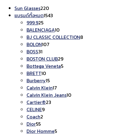
220
Sun Glasses
220
สินค้า
1543
แบรนด์ทั้งหมด
1543
25
สินค้า
999.9
25
สินค้า
10
BALENCIAGA
10
สินค้า
8
BJ CLASSIC COLLECTION
8
107
สินค้า
BOLON
107
31
สินค้า
BOSS
31
สินค้า
29
BOSTON CLUB
29
สินค้า
5
Bottega Veneta
5
10
สินค้า
BRETT
10
สินค้า
15
Burberry
15
สินค้า
17
Calvin Klein
17
สินค้า
10
Calvin Klein Jeans
10
23
สินค้า
Cartier®
23
9
สินค้า
CELINE
9
2
สินค้า
Coach
2
55
สินค้า
Dior
55
สินค้า
5
Dior Homme
5