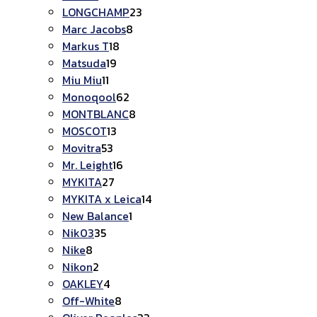
สินค้า
23
LONGCHAMP
23
8
สินค้า
Marc Jacobs
8
18
สินค้า
Markus T
18
19
สินค้า
Matsuda
19
11
สินค้า
Miu Miu
11
สินค้า
62
Monoqool
62
สินค้า
8
MONTBLANC
8
13
สินค้า
MOSCOT
13
53
สินค้า
Movitra
53
สินค้า
16
Mr. Leight
16
27
สินค้า
MYKITA
27
สินค้า
14
MYKITA x Leica
14
1
สินค้า
New Balance
1
35
สินค้า
Nik03
35
8
สินค้า
Nike
8
สินค้า
2
Nikon
2
สินค้า
4
OAKLEY
4
สินค้า
8
Off-White
8