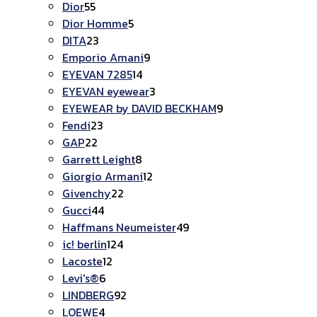
55
สินค้า
Dior
55
สินค้า
5
Dior Homme
5
23
สินค้า
DITA
23
สินค้า
9
Emporio Amani
9
14
สินค้า
EYEVAN 7285
14
สินค้า
3
EYEVAN eyewear
3
สินค้า
9
EYEWEAR by DAVID BECKHAM
9
23
สินค้า
Fendi
23
22
สินค้า
GAP
22
สินค้า
8
Garrett Leight
8
สินค้า
12
Giorgio Armani
12
22
สินค้า
Givenchy
22
44
สินค้า
Gucci
44
สินค้า
49
Haffmans Neumeister
49
124
สินค้า
ic! berlin
124
12
สินค้า
Lacoste
12
6
สินค้า
Levi's®
6
สินค้า
92
LINDBERG
92
4
สินค้า
LOEWE
4