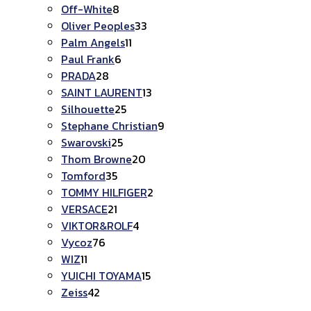
Off-White
8
Oliver Peoples
33
Palm Angels
11
Paul Frank
6
PRADA
28
SAINT LAURENT
13
Silhouette
25
Stephane Christian
9
Swarovski
25
Thom Browne
20
Tomford
35
TOMMY HILFIGER
2
VERSACE
21
VIKTOR&ROLF
4
Vycoz
76
WIZ
11
YUICHI TOYAMA
15
Zeiss
42