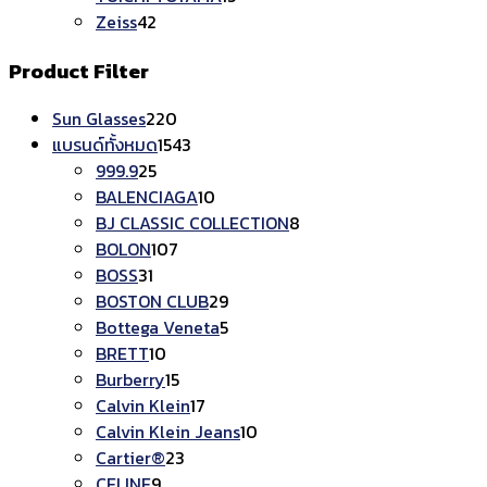
Zeiss
42
Product Filter
Sun Glasses
220
แบรนด์ทั้งหมด
1543
999.9
25
BALENCIAGA
10
BJ CLASSIC COLLECTION
8
BOLON
107
BOSS
31
BOSTON CLUB
29
Bottega Veneta
5
BRETT
10
Burberry
15
Calvin Klein
17
Calvin Klein Jeans
10
Cartier®
23
CELINE
9