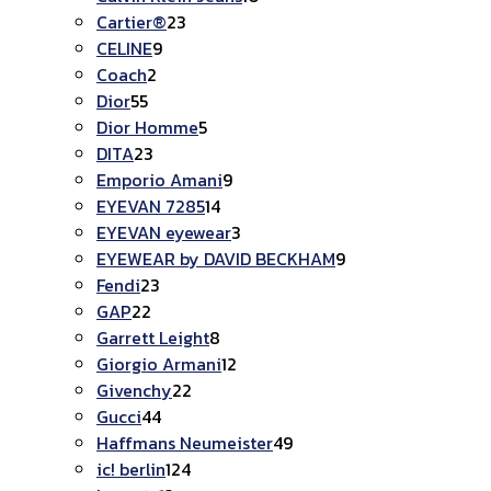
Cartier®
23
CELINE
9
Coach
2
Dior
55
Dior Homme
5
DITA
23
Emporio Amani
9
EYEVAN 7285
14
EYEVAN eyewear
3
EYEWEAR by DAVID BECKHAM
9
Fendi
23
GAP
22
Garrett Leight
8
Giorgio Armani
12
Givenchy
22
Gucci
44
Haffmans Neumeister
49
ic! berlin
124