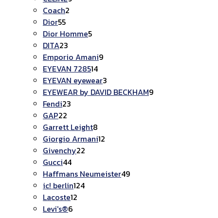
Coach
2
Dior
55
Dior Homme
5
DITA
23
Emporio Amani
9
EYEVAN 7285
14
EYEVAN eyewear
3
EYEWEAR by DAVID BECKHAM
9
Fendi
23
GAP
22
Garrett Leight
8
Giorgio Armani
12
Givenchy
22
Gucci
44
Haffmans Neumeister
49
ic! berlin
124
Lacoste
12
Levi's®
6