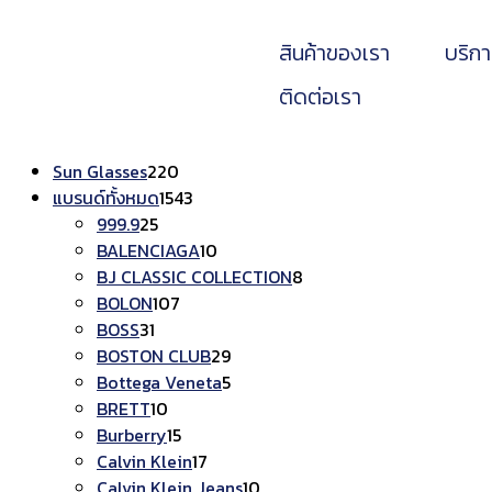
สินค้าของเรา
บริก
ติดต่อเรา
Sun Glasses
220
แบรนด์ทั้งหมด
1543
999.9
25
BALENCIAGA
10
BJ CLASSIC COLLECTION
8
BOLON
107
BOSS
31
BOSTON CLUB
29
Bottega Veneta
5
BRETT
10
Burberry
15
Calvin Klein
17
Calvin Klein Jeans
10