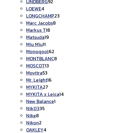
LINDBERG
92
LOEWE
4
LONGCHAMP
23
Marc Jacobs
8
Markus T
18
Matsuda
19
Miu Miu
11
Monoqool
62
MONTBLANC
8
MOSCOT
13
Movitra
53
Mr. Leight
16
MYKITA
27
MYKITA x Leica
14
New Balance
1
Nik03
35
Nike
8
Nikon
2
OAKLEY
4