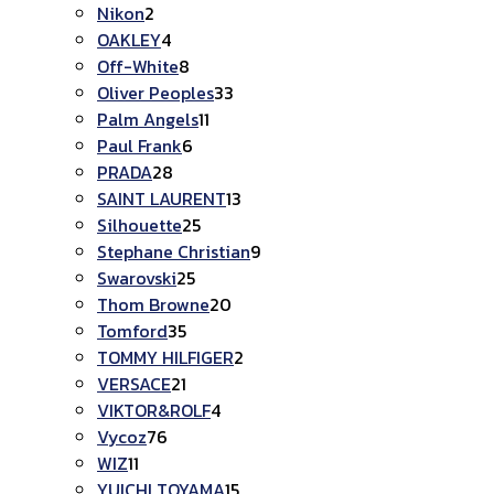
Nikon
2
OAKLEY
4
Off-White
8
Oliver Peoples
33
Palm Angels
11
Paul Frank
6
PRADA
28
SAINT LAURENT
13
Silhouette
25
Stephane Christian
9
Swarovski
25
Thom Browne
20
Tomford
35
TOMMY HILFIGER
2
VERSACE
21
VIKTOR&ROLF
4
Vycoz
76
WIZ
11
YUICHI TOYAMA
15