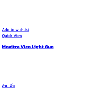
Add to wishlist
Quick View
Movitra Vico Light Gun
อ่านเพิ่ม