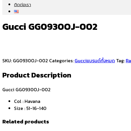
ติดต่อเรา
Gucci GG0930OJ-002
SKU:
GG0930OJ-002
Categories:
Gucci
แบรนด์ทั้งหมด
Tag:
Ra
Product Description
Gucci GG0930OJ-002
Col : Havana
Size : 51-16-140
Related products