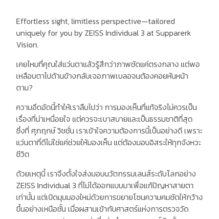
Effortless sight, limitless perspective—tailored
uniquely for you by ZEISS Individual 3 at Supparerk
Vision.
เคยไหมที่คุณใส่แว่นตาแล้วรู้สึกว่าภาพชัดแค่ตรงกลาง แต่พอ
เหลือบตาไปด้านข้างกลับเจอภาพเบลอจนต้องคอยหันหน้า
ตาม?
ความอึดอัดนี้ทำให้เราลืมไปว่า การมองเห็นที่แท้จริงไม่ควรเป็น
เรื่องที่น่าเหนื่อยใจ แต่ควรจะเบาสบายและเป็นธรรมชาติที่สุด
ซึ่งที่ ศุภฤกษ์ วิชชั่น เราเข้าใจความต้องการนี้เป็นอย่างดี เพราะ
แว่นตาที่ดีไม่ใช่แค่ช่วยให้มองเห็น แต่ต้องมอบอิสระให้ทุกจังหวะ
ชีวิต
ด้วยเหตุนี้ เราจึงตั้งใจส่งมอบนวัตกรรมเลนส์ระดับโลกอย่าง
ZEISS Individual 3 ที่ไม่ได้ออกแบบมาเพื่อแก้ปัญหาสายตา
เท่านั้น แต่เปิดมุมมองใหม่ด้วยการขยายโซนความคมชัดให้กว้าง
ขึ้นอย่างเหนือชั้น เมื่อผสานเข้ากับศาสตร์แห่งการตรวจวัด