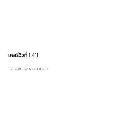
เคสรีวิวที่ 1,411
“เลนส์ช่วยชะลอสายตา