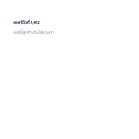
เคสรีวิวที่ 1,412
เคสนี้ลูกค้าเดิมใส่แว่นตา