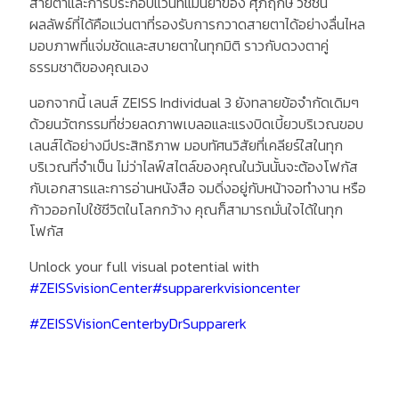
สายตาและการประกอบแว่นที่แม่นยำของ ศุภฤกษ์ วิชชั่น
ผลลัพธ์ที่ได้คือแว่นตาที่รองรับการกวาดสายตาได้อย่างลื่นไหล
มอบภาพที่แจ่มชัดและสบายตาในทุกมิติ ราวกับดวงตาคู่
ธรรมชาติของคุณเอง
นอกจากนี้ เลนส์ ZEISS Individual 3 ยังทลายข้อจำกัดเดิมๆ
ด้วยนวัตกรรมที่ช่วยลดภาพเบลอและแรงบิดเบี้ยวบริเวณขอบ
เลนส์ได้อย่างมีประสิทธิภาพ มอบทัศนวิสัยที่เคลียร์ใสในทุก
บริเวณที่จำเป็น ไม่ว่าไลฟ์สไตล์ของคุณในวันนั้นจะต้องโฟกัส
กับเอกสารและการอ่านหนังสือ จมดิ่งอยู่กับหน้าจอทำงาน หรือ
ก้าวออกไปใช้ชีวิตในโลกกว้าง คุณก็สามารถมั่นใจได้ในทุก
โฟกัส
Unlock your full visual potential with
#ZEISSvisionCenter
#supparerkvisioncenter
#ZEISSVisionCenterbyDrSupparerk