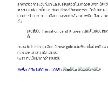
ลูกค้าต้องการแว่นที่เบา และเปลี่ยนสีอัตโนมัติด้วย เพราะใส่แ
start เลนส์ชนิดนี้เหมาะกับคนที่ต้องใช้สายตาระยะใกล้เยอะ เช
เลนส์จะคำนวณการเหลือบมองระยะใกล้ ลดภาพบิดเบือน ลดการ
ขึ้น
เลนส์เป็น Transition gen8 สี Green เลนส์เปลี่ยนสีอัตโน
ขึ้น
กรอบ ic! berlin รุ่น Gen สี rose gold แว่นฟังก์ชั่นน้ำหนักเ
ที่แพ้โลหะสามารถใส่ได้ครับ
เพราะที่นี่เป็นมากกว่าร้านแว่น
#เพื่อนที่ดีแว่นที่ดี
#มองให้ชัด