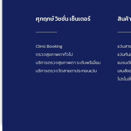
ศุภฤกษ์ วิชชั่น เซ็นเตอร์
สินค้
Clinic Booking
แว่นสา
ตรวจสุขภาพตาทั่วไป
แว่นกั
บริการตรวจสุขภาพตา ระดับพรีเมี่ยม
แบรนด์
บริการตรวจวัดสายตาประกอบแว่น
เลนส์ข
โปรโมชั