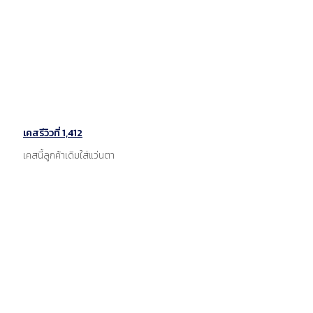
เคสรีวิวที่ 1,412
เคสนี้ลูกค้าเดิมใส่แว่นตา