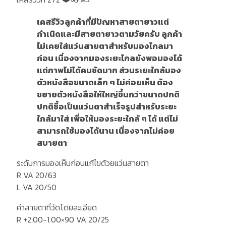
เคสรีวิวลูกค้าที่มีปัญหาสายตายาวแต่
กำเนิดและมีสายตายาวตามวัยครับ ลูกค้า
ไม่เคยใส่แว่นสายตาสำหรับมองไกลมา
ก่อน เนื่องจากมองระยะไกลยังพอมองได้
แต่ภาพไม่ได้คมชัดมาก ส่วนระยะใกล้มอง
ตัวหนังสือขนาดเล็ก ๆ ไม่ค่อยเห็น ต้อง
ขยายตัวหนังสือให้ใหญ่ขึ้นกว่าขนาดปกติ
ปกติซื้อเป็นแว่นตาสำเร็จรูปสำหรับระยะ
ใกล้มาใส่ เพื่อให้มองระยะใกล้ ๆ ได้ แต่ไม่
สามารถใช้มองได้นาน เนื่องจากไม่ค่อย
สบายตา
ระดับการมองเห็นก่อนแก้ไขด้วยแว่นสายตา
R VA 20/63
L VA 20/50
ค่าสายตาที่วัดโดยละเอียด
R +2.00-1.00×90 VA 20/25