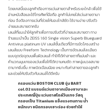
โดยเคสนี้ของลูกค้าต้องการแว่นสายตาสำหรับระยะใกล้ เพื่อใช้
อ่านหนังสือและใช้โทรศัพท์มือถือ ลูกค้าไม่เคยใส่แว่นสายตามา
ก่อน จึงต้องการแว่นที่ช่วยให้มองใกล้ชัด ใช้งานง่าย ปรับตัว
ง่ายและสบายตาครับ
เลนส์ที่แนะนำให้ลูกค้าเพื่อการปรับตัวที่ง่ายและสบายตา ทาง
ร้านแนะนำเป็น ZEISS 1.60 Single vision Superb Blueguard
Antivirus platinum UV เลนส์ชั้นเดียวที่มีการขัดโครงสร้าง
เลนส์แบบ Freeform Technology เป็นการขัดเลนส์ละเอียด
แบบจุดต่อจุดบนพื้นผิวเลนส์ ทำให้ได้ค่าสายตาที่แม่นยำ และ
คำนวณมุมเทของแว่นเพื่อให้ได้ความคมชัด ภาพนุ่มนวลสบาย
ตามากยิ่งขึ้น ภาพบิดเบือนน้อย เหมาะกับค่าสายตาของลูกค้า
และช่วยให้ปรับตัวกับเลนส์ได้ดีครับ
กรอบแว่น BOSTON CLUB รุ่น BART
col.02 แบรนด์แว่นตาจากเมืองซาบาเอะ
ประเทศญี่ปุ่น แว่นตาสไตล์วินเทจ วัสดุ
กรอบเป็น Titanium แข็งแรงทนทาน น้ำ
หนักเบา ชนิดกรอบเซาะร่อง ช่วยทำให้