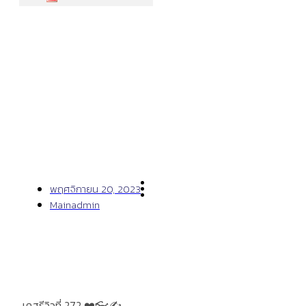
เคสรีวิวที่ 272
พฤศจิกายน 20, 2023
Mainadmin
เคสรีวิวที่ 272 ❤️👓✍️