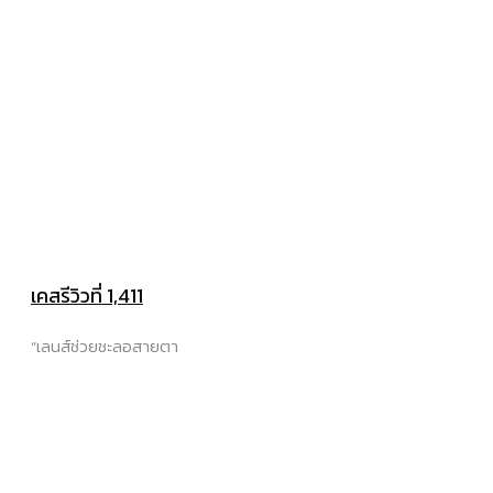
เคสรีวิวที่ 1,411
“เลนส์ช่วยชะลอสายตา