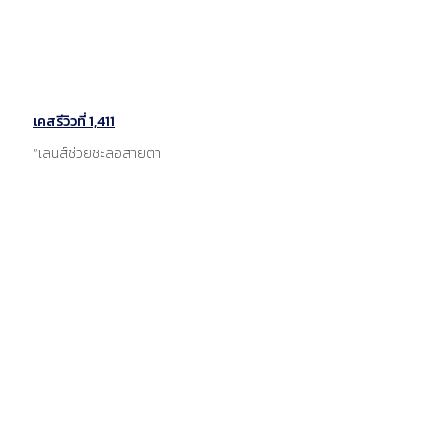
เคสรีวิวที่ 1,411
“เลนส์ช่วยชะลอสายตา