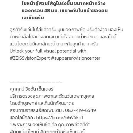
ใบหน้าผู้สวมใส่ดูโปร่งขึ้น ขนาดหน้ากว้าง
ของกรอบ 48 มม. เหมาะกับใบหน้าของคน
เอเชียครับ
ลูกค้ารับแว่นไปใส่แล้วครับ มุมมองภาพชัด ปรับตัวง่าย มองเห็น
ตัวหนังสือได้อย่างชัดเจน แว่นใส่สบายน้ำหนักเบา และสไตล์
แว่นโดดเด่นมีเอกลักษณ์ เหมาะกับลูกค้ามากครับ
Unlock your full visual potential with
#ZEISSvisionExpert #supparerkvisioncenter
————————————–
ศุภฤกษ์ วิชชั่น เซ็นเตอร์
บริการตรวจสุขภาพตาและตัดแว่นเฉพาะบุคคล
โดยจักษุแพทย์ และทีมนักทัศนมาตร
สอบถามรายละเอียดเพิ่มเติม : 082-419-6549
แอดไลน์คลิก : https://lin.ee/6GV5khT
”เพราะการมองเห็นชัด คือ คุณภาพชีวิตที่ดี”
#ตัดแว่นที่ไหนดี #ศุภฤกษ์วิชชั่นเซ็นเตอร์