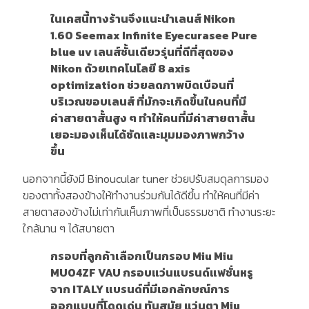
ในเคสนี้ทางร้านจึงแนะนำเลนส์ Nikon
1.60 Seemax Infinite Eyecurasee Pure
blue uv เลนส์ชั้นเดียวรุ่นที่ดีที่สุดของ
Nikon ด้วยเทคโนโลยี 8 axis
optimization ช่วยลดภาพบิดเบือนที่
บริเวณขอบเลนส์ ที่มักจะเกิดขึ้นในคนที่มี
ค่าสายตาสั้นสูง ๆ ทำให้คนที่มีค่าสายตาสั้น
เยอะมองเห็นได้ชัดและมุมมองภาพกว้าง
ขึ้น
นอกจากนี้ยังมี Binoucular tuner ช่วยปรับสมดุลการมอง
ของตาทั้งสองข้างให้ทำงานร่วมกันได้ดีขึ้น ทำให้คนที่มีค่า
สายตาสองข้างไม่เท่ากันเห็นภาพที่เป็นธรรมชาติ ทำงานระยะ
ใกล้นาน ๆ ได้สบายตา
กรอบที่ลูกค้าเลือกเป็นกรอบ Miu Miu
MU04ZF VAU กรอบแว่นแบรนด์แฟชั่นหรู
จาก ITALY แบรนด์ที่มีเอกลักษณ์การ
ออกแบบที่โดดเด่น ทันสมัย แว่นตา Miu