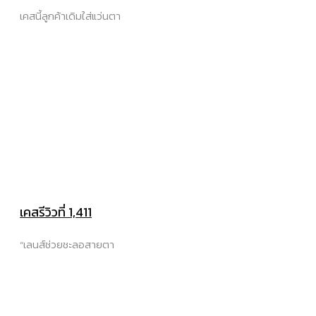
เคสนี้ลูกค้าเดิมใส่แว่นตา
เคสรีวิวที่ 1,411
“เลนส์ช่วยชะลอสายตา