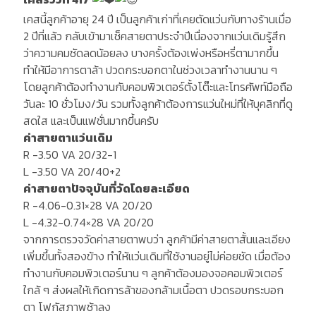
เคสนี้ลูกค้าอายุ 24 ปี เป็นลูกค้าเก่าที่เคยตัดแว่นกับทางร้านเมื่อ
2 ปีที่แล้ว กลับเข้ามาเช็คสายตาประจำปีเนื่องจากแว่นเดิมรู้สึก
ว่าความคมชัดลดน้อยลง บางครั้งต้องเพ่งหรือหรี่ตามากขึ้น
ทำให้มีอาการตาล้า ปวดกระบอกตาในช่วงเวลาทำงานนาน ๆ
โดยลูกค้าต้องทำงานกับคอมพิวเตอร์ตั้งโต๊ะและโทรศัพท์มือถือ
วันละ 10 ชั่วโมง/วัน รวมทั้งลูกค้าต้องการแว่นใหม่ที่ให้บุคลิกที่ดู
สดใส และเป็นแฟชั่นมากขึ้นครับ
ค่าสายตาแว่นเดิม
R -3.50 VA 20/32-1
L -3.50 VA 20/40+2
ค่าสายตาปัจจุบันที่วัดโดยละเอียด
R -4.06-0.31×28 VA 20/20
L -4.32-0.74×28 VA 20/20
จากการตรวจวัดค่าสายตาพบว่า ลูกค้ามีค่าสายตาสั้นและเอียง
เพิ่มขึ้นทั้งสองข้าง ทำให้แว่นเดิมที่ใช้งานอยู่ไม่ค่อยชัด เมื่อต้อง
ทำงานกับคอมพิวเตอร์นาน ๆ ลูกค้าต้องมองจอคอมพิวเตอร์
ใกล้ ๆ ส่งผลให้เกิดการล้าของกล้ามเนื้อตา ปวดรอบกระบอก
ตา โฟกัสภาพช้าลง