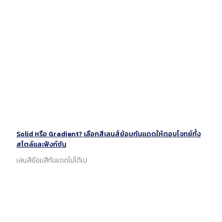
Solid หรือ Gradient? เลือกสีเลนส์ย้อมกันแดดให้ตอบโจทย์ทั้ง
สไตล์และฟังก์ชัน
เลนส์ย้อมสีกันแดดไม่ได้เป