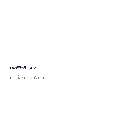
เคสรีวิวที่ 1,412
เคสนี้ลูกค้าเดิมใส่แว่นตา