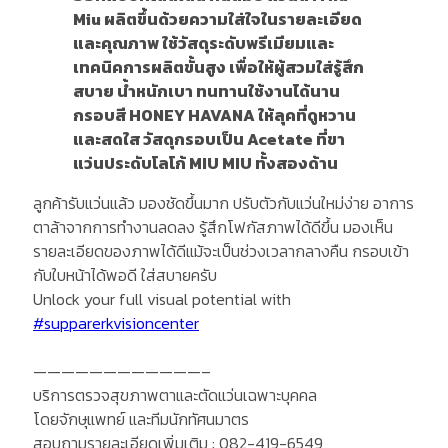
Miu ผลิตขึ้นด้วยความใส่ใจในรายละเอียด
และคุณภาพ ใช้วัสดุระดับพรีเมียมและ
เทคนิคการผลิตขั้นสูง เพื่อให้ผู้สวมใส่รู้สึก
สบาย น้ำหนักเบา ทนทานใช้งานได้นาน
กรอบสี HONEY HAVANA ให้ลุคที่ดูหวาน
และสดใส วัสดุกรอบเป็น Acetate ที่ขา
แว่นประดับโลโก้ MIU MIU ทั้งสองด้าน
ลูกค้ารับแว่นแล้ว มองชัดขึ้นมาก ปรับตัวกับแว่นใหม่ง่าย อาการ
ตาล้าจากการทำงานลดลง รู้สึกโฟกัสภาพได้ดีขึ้น มองเห็น
รายละเอียดของภาพได้ดีแม้จะเป็นช่วงเวลากลางคืน กรอบเข้า
กับใบหน้าได้พอดี ใส่สบายครับ
Unlock your full visual potential with
#supparerkvisioncenter
————————————–
บริการตรวจสุขภาพตาและตัดแว่นเฉพาะบุคคล
โดยจักษุแพทย์ และทีมนักทัศนมาตร
สอบถามรายละเอียดเพิ่มเติม : 082-419-6549