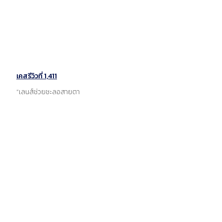
เคสรีวิวที่ 1,411
“เลนส์ช่วยชะลอสายตา