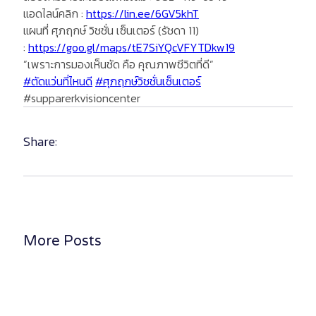
แอดไลน์คลิก :
https://lin.ee/6GV5khT
แผนที่ ศุภฤกษ์ วิชชั่น เซ็นเตอร์ (รัชดา 11)
:
https://goo.gl/maps/tE7SiYQcVFYTDkw19
”เพราะการมองเห็นชัด คือ คุณภาพชีวิตที่ดี”
#ตัดแว่นที่ไหนดี
#ศุภฤกษ์วิชชั่นเซ็นเตอร์
#supparerkvisioncenter
Share:
More Posts