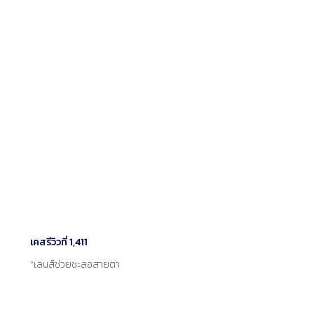
เคสรีวิวที่ 1,411
“เลนส์ช่วยชะลอสายตา