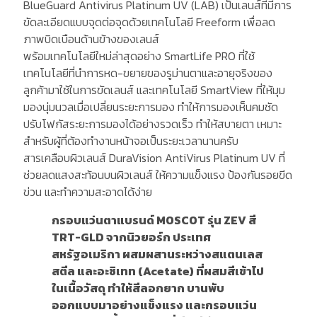
BlueGuard Antivirus Platinum UV (LAB) เป็นเลนส์ที่มีการ
ขัดละเอียดแบบจุดต่อจุดด้วยเทคโนโลยี Freeform เพื่อลด
ภาพบิดเบือนด้านข้างของเลนส์
พร้อมเทคโนโลยีใหม่ล่าสุดอย่าง SmartLife PRO ที่ใช้
เทคโนโลยีที่นำการหด-ขยายของรูม่านตาและอายุจริงของ
ลูกค้ามาใช้ในการขัดเลนส์ และเทคโนโลยี SmartView ที่ให้มุม
มองนุ่มนวลเมื่อเปลี่ยนระยะการมอง ทำให้การมองเห็นคมชัด
ปรับโฟกัสระยะการมองได้อย่างรวดเร็ว ทำให้สบายตา เหมาะ
สำหรับผู้ที่ต้องทำงานหน้าจอเป็นระยะเวลานานครับ
สารเคลือบผิวเลนส์ DuraVision AntiVirus Platinum UV ที่
ช่วยลดแสงสะท้อนบนผิวเลนส์ ให้ความแข็งแรง ป้องกันรอยขีด
ข่วน และทำความสะอาดได้ง่าย
กรอบแว่นตาแบรนด์ MOSCOT รุ่น ZEV สี
TRT-GLD จากนิวยอร์ก ประเทศ
สหรัฐอเมริกา ผสมผสานระหว่างสแตนเลส
สตีล และอะซิเทท (Acetate) ที่ผสมสีเข้าไป
ในเนื้อวัสดุ ทำให้สีลอกยาก บานพับ
ออกแบบมาอย่างแข็งแรง และกรอบแว่น