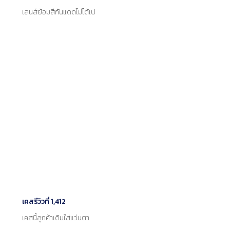
เลนส์ย้อมสีกันแดดไม่ได้เป
เคสรีวิวที่ 1,412
เคสนี้ลูกค้าเดิมใส่แว่นตา