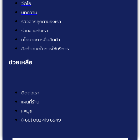
วีดิโอ
บทความ
ริวิวจากลูกค้าของเรา
ร่วมงานกับเรา
นโยบายการคืนสินค้า
ข้อกำหนดในการใช้บริการ
ช่วยเหลือ
ติดต่อเรา
แผนที่ร้าน
FAQs
(+66) 082 419 6549