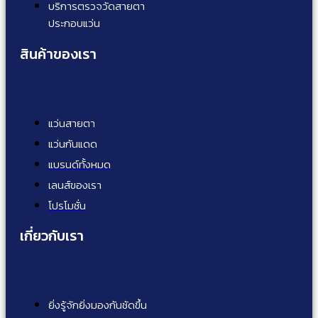
บริการตรวจวัดสายตา
ประกอบแว่น
สินค้าของเรา
แว่นสายตา
แว่นกันแดด
แบรนด์ทั้งหมด
เลนส์ของเรา
โปรโมชั่น
เกี่ยวกับเรา
ยิ่งรู้จักยิ่งมองกันชัดขึ้น