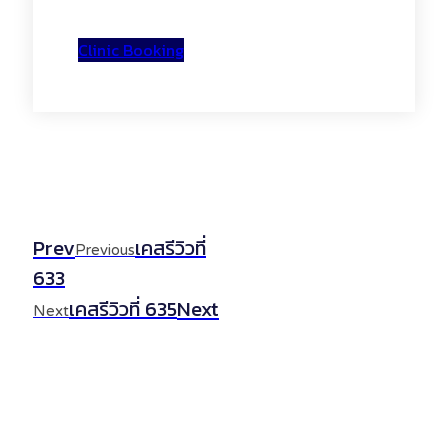
Clinic Booking
Prev
เคสรีวิวที่
Previous
633
Next
เคสรีวิวที่ 635
Next