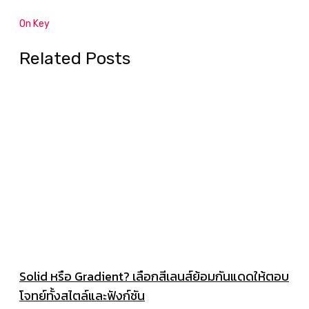
On Key
Related Posts
Solid หรือ Gradient? เลือกสีเลนส์ย้อมกันแดดให้ตอบ
โจทย์ทั้งสไตล์และฟังก์ชัน