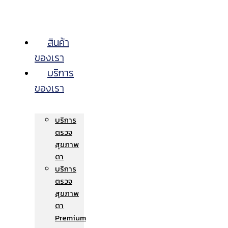
สินค้า
ของเรา
บริการ
ของเรา
บริการ
ตรวจ
สุขภาพ
ตา
บริการ
ตรวจ
สุขภาพ
ตา
Premium