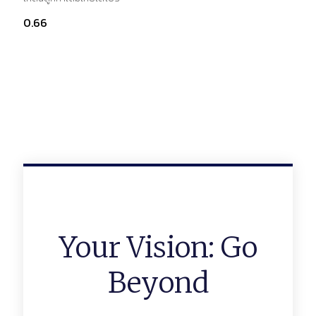
Your Vision: Go
Beyond