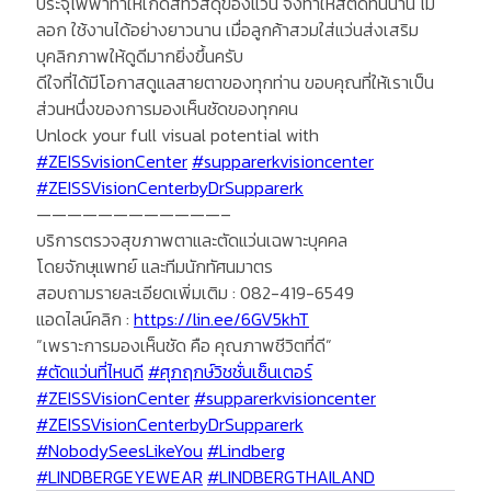
ประจุไฟฟ้าทำให้เกิดสีที่วัสดุของแว่น จึงทำให้สีติดทนนาน ไม่
ลอก ใช้งานได้อย่างยาวนาน เมื่อลูกค้าสวมใส่แว่นส่งเสริม
บุคลิกภาพให้ดูดีมากยิ่งขึ้นครับ
ดีใจที่ได้มีโอกาสดูแลสายตาของทุกท่าน ขอบคุณที่ให้เราเป็น
ส่วนหนึ่งของการมองเห็นชัดของทุกคน
Unlock your full visual potential with
#ZEISSvisionCenter
#supparerkvisioncenter
#ZEISSVisionCenterbyDrSupparerk
————————————–
บริการตรวจสุขภาพตาและตัดแว่นเฉพาะบุคคล
โดยจักษุแพทย์ และทีมนักทัศนมาตร
สอบถามรายละเอียดเพิ่มเติม : 082-419-6549
แอดไลน์คลิก :
https://lin.ee/6GV5khT
”เพราะการมองเห็นชัด คือ คุณภาพชีวิตที่ดี”
#ตัดแว่นที่ไหนดี
#ศุภฤกษ์วิชชั่นเซ็นเตอร์
#ZEISSVisionCenter
#supparerkvisioncenter
#ZEISSVisionCenterbyDrSupparerk
#NobodySeesLikeYou
#Lindberg
#LINDBERGEYEWEAR
#LINDBERGTHAILAND