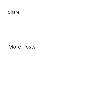
Share:
More Posts