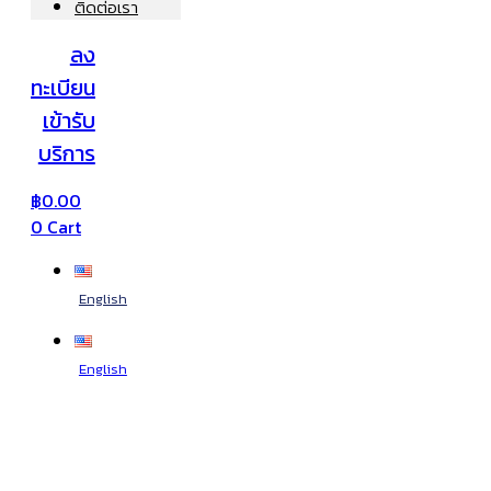
ติดต่อเรา
ลง
ทะเบียน
เข้ารับ
บริการ
฿
0.00
0
Cart
English
English