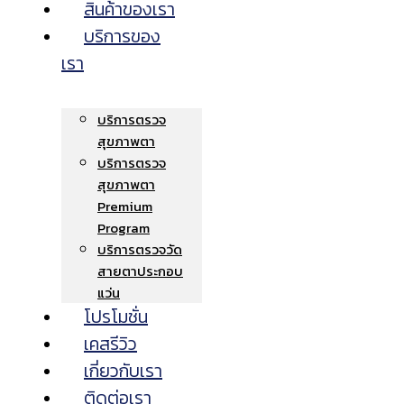
สินค้าของเรา
บริการของ
เรา
บริการตรวจ
สุขภาพตา
บริการตรวจ
สุขภาพตา
Premium
Program
บริการตรวจวัด
สายตาประกอบ
แว่น
โปรโมชั่น
เคสรีวิว
เกี่ยวกับเรา
ติดต่อเรา