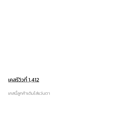
เคสรีวิวที่ 1,412
เคสนี้ลูกค้าเดิมใส่แว่นตา