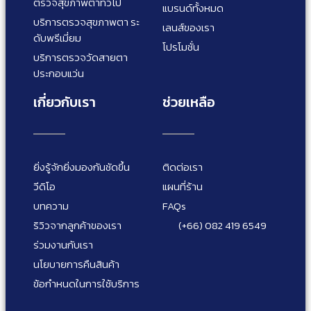
ตรวจสุขภาพตาทั่วไป
แบรนด์ทั้งหมด
บริการตรวจสุขภาพตา ระ
เลนส์ของเรา
ดับพรีเมี่ยม
โปรโมชั่น
บริการตรวจวัดสายตา
ประกอบแว่น
เกี่ยวกับเรา
ช่วยเหลือ
ยิ่งรู้จักยิ่งมองกันชัดขึ้น
ติดต่อเรา
วีดิโอ
แผนที่ร้าน
บทความ
FAQs
ริวิวจากลูกค้าของเรา
(+66) 082 419 6549
ร่วมงานกับเรา
นโยบายการคืนสินค้า
ข้อกำหนดในการใช้บริการ