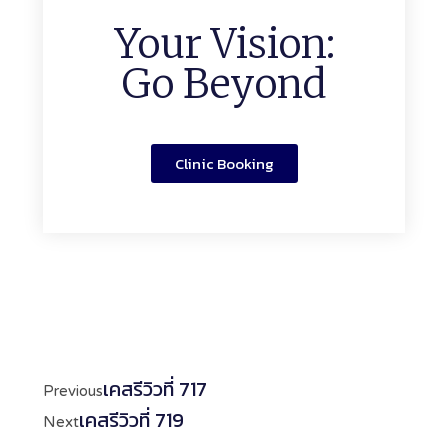
Your Vision:
Go Beyond
Clinic Booking
เคสรีวิวที่ 717
Previous
เคสรีวิวที่ 719
Next