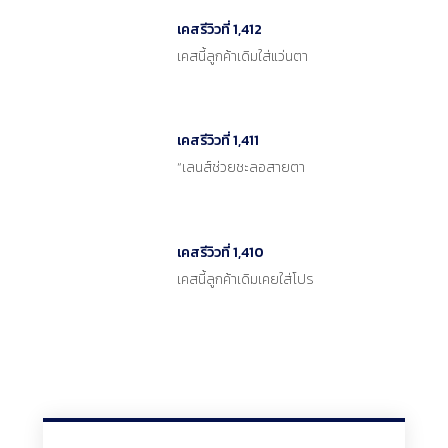
เคสรีวิวที่ 1,412
เคสนี้ลูกค้าเดิมใส่แว่นตา
เคสรีวิวที่ 1,411
“เลนส์ช่วยชะลอสายตา
เคสรีวิวที่ 1,410
เคสนี้ลูกค้าเดิมเคยใส่โปร