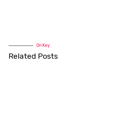
On Key
Related Posts