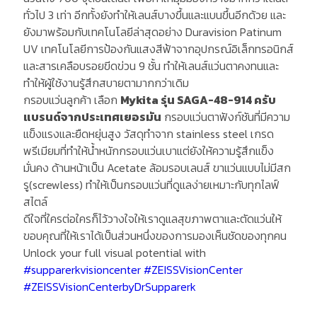
ทั่วไป 3 เท่า อีกทั้งยังทำให้เลนส์บางขึ้นและแบนขึ้นอีกด้วย และ
ยังมาพร้อมกับเทคโนโลยีล่าสุดอย่าง Duravision Patinum
UV เทคโนโลยีการป้องกันแสงสีฟ้าจากอุปกรณ์อิเล็กทรอนิกส์
และสารเคลือบรอยขีดข่วน 9 ชั้น ทำให้เลนส์แว่นตาคงทนและ
ทำให้ผู้ใช้งานรู้สึกสบายตามากกว่าเดิม
กรอบแว่นลูกค้า เลือก
Mykita รุ่น SAGA-48-914 ครับ
แบรนด์จากประเทศเยอรมัน
กรอบแว่นตาฟังก์ชันที่มีความ
แข็งแรงและยืดหยุ่นสูง วัสดุทำจาก stainless steel เกรด
พรีเมียมที่ทำให้น้ำหนักกรอบแว่นเบาแต่ยังให้ความรู้สึกแข็ง
มั่นคง ด้านหน้าเป็น Acetate ล้อมรอบเลนส์ ขาแว่นแบบไม่มีสก
รู(screwless) ทำให้เป็นกรอบแว่นที่ดูแลง่ายเหมาะกับทุกไลฟ์
สไตล์
ดีใจที่ใครต่อใครก็ไว้วางใจให้เราดูแลสุขภาพตาและตัดแว่นให้
ขอบคุณที่ให้เราได้เป็นส่วนหนึ่งของการมองเห็นชัดของทุกคน
Unlock your full visual potential with
#supparerkvisioncenter
#ZEISSVisionCenter
#ZEISSVisionCenterbyDrSupparerk