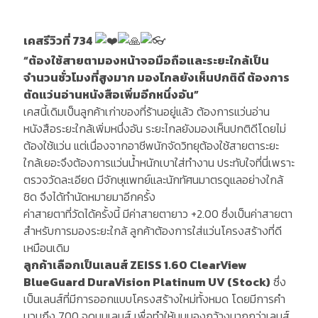
เคสรีวิวที่ 734
“ต้องใช้สายตามองหน้าจอมือถือและระยะใกล้เป็น
จำนวนชั่วโมงที่สูงมาก มองไกลยังเห็นปกติดี ต้องการ
ตัดแว่นอ่านหนังสือเพิ่มอีกหนึ่งอัน”
เคสนี้เดิมเป็นลูกค้าเก่าของที่ร้านอยู่แล้ว ต้องการแว่นอ่าน
หนังสือระยะใกล้เพิ่มหนึ่งอัน ระยะไกลยังมองเห็นปกติดีโดยไม่
ต้องใช้แว่น แต่เนื่องจากอาชีพนักจัดวิทยุต้องใช้สายตาระยะ
ใกล้เยอะจึงต้องการแว่นน้ำหนักเบาใส่ทำงาน ประทับใจที่นี่เพราะ
ตรวจวัดละเอียด มีจักษุแพทย์และนักทัศนมาตรดูแลอย่างใกล้
ชิด จึงได้ทำนัดหมายมาอีกครั้ง
ค่าสายตาที่วัดได้ครั้งนี้ มีค่าสายตายาว +2.00 ซึ่งเป็นค่าสายตา
สำหรับการมองระยะใกล้ ลูกค้าต้องการใส่แว่นโครงสร้างที่ดี
เหมือนเดิม
ลูกค้าเลือกเป็นเลนส์ ZEISS 1.60 ClearView
BlueGuard DuraVision Platinum UV (Stock)
ซึ่ง
เป็นเลนส์ที่มีการออกแบบโครงสร้างใหม่ทั้งหมด โดยมีการคำ
นวนถึง 700 จุดบนเลนส์ เพื่อทำให้มุมมองกว้างมากกว่าเลนส์