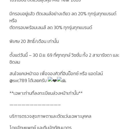
มีกรอบอยู่แล้ว ตัดเลนส์อย่างเดียว ลด 20% ทุกรุ่นทุกแบรนด์
หรือ
ตัดกรอบพร้อมเลนส์ ลด 30% ทุกรุ่นทุกแบรนด์
พิเศษ 20 สิทธิ์/เดือน เท่านั้น
ตั้งแต่วันนี้ – 30 มิ.ย. 69 ที่ศุภฤกษ์ วิชชั่น ทั้ง 2 สาขารัชดา และ
ชิดลม
สนใจแคปหน้าจอ เพื่อจองคิวที่อินบ๊อกซ์ หรือ แอดไลน์
@svc789 ได้เลยครับ
**เฉพาะท่านที่ลงทะเบียนล่วงหน้าเท่านั้น**
————————————–
บริการตรวจสุขภาพตาและตัดแว่นเฉพาะบุคคล
โดยจักษุแพทย์ และทีมนักทัศนมาตร