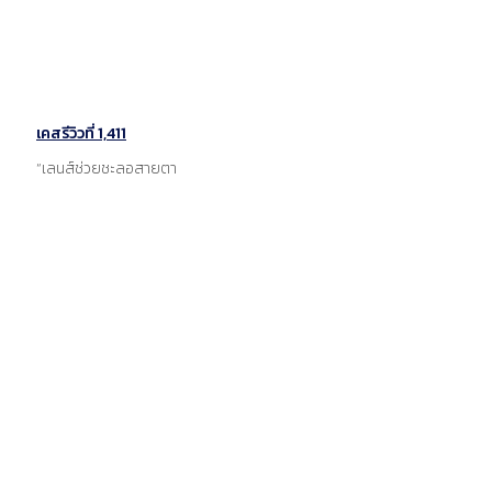
เคสรีวิวที่ 1,411
“เลนส์ช่วยชะลอสายตา