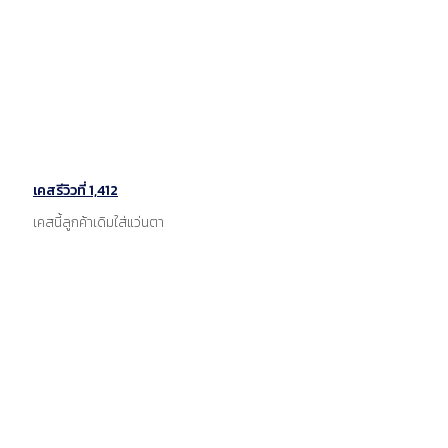
เคสรีวิวที่ 1,412
เคสนี้ลูกค้าเดิมใส่แว่นตา