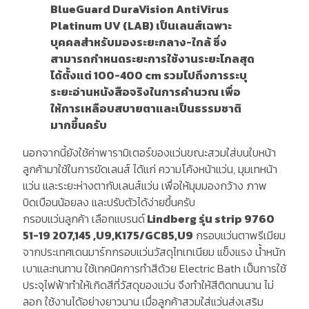
BlueGuard DuraVision AntiVirus
Platinum UV (LAB) เป็นเลนส์เฉพาะ
บุคคลสำหรับมองระยะกลาง-ใกล้ ซึ่ง
สามารถกำหนดระยะการใช้งานระยะไกลสุด
ได้ตั้งแต่ 100-400 cm รวมไปถึงการระบุ
ระยะอ่านหนังสือจริงในการคำนวณ เพื่อ
ให้การเหลือบสบายตาและเป็นธรรมชาติ
มากขึ้นครับ
นอกจากนี้ยังใช้ค่าพารามิเตอร์ของแว่นขณะสวมใส่บนใบหน้า
ลูกค้ามาใช้ในการขัดเลนส์ ได้แก่ ความโค้งหน้าแว่น, มุมเทหน้า
แว่น และระยะห่างตากับเลนส์แว่น เพื่อให้มุมมองกว้าง ภาพ
บิดเบือนน้อยลง และปรับตัวได้ง่ายขึ้นครับ
กรอบแว่นลูกค้า เลือกแบรนด์
Lindberg รุ่น strip 9760
51-19 207,145 ,U9,K175/GC85,U9
กรอบแว่นตาพรีเมียม
จากประเทศเดนมาร์กกรอบแว่นวัสดุไทเทเนียม แข็งแรง น้ำหนัก
เบาและทนทาน ใช้เทคนิคการทำสีด้วย Electric Bath เป็นการใช้
ประจุไฟฟ้าทำให้เกิดสีที่วัสดุของแว่น จึงทำให้สีติดทนนาน ไม่
ลอก ใช้งานได้อย่างยาวนาน เมื่อลูกค้าสวมใส่แว่นส่งเสริม