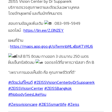
ZEISS Vision Center by Dr Supparerk
บริการตรวจสุขภาพตาและตัดแว่นเฉพาะบุคคล
โดยจักษุแพทย์ และทีมนักทัศนมาตร
สอบถามข้อมูลเพิ่มเติม
: 083-919-5949
แอดไลน์ :
https://lin.ee/ZJ3NZEY
แผนที่ร้าน
:
https://maps.app.goo.gl/pTwmnbMLxBpKTVKU6
ใกล้ BTS ชิดลม ทางออก 3 ประมาณ 250 เมตร
ฝั่งเซ็นทรัลชิดลม
จอดรถได้ที่อาคารวานิสสา ตึก B
“เพราะการมองเห็นชัด คือ คุณภาพชีวิตที่ดี”
#ตัดแว่นที่ไหนดี
#ZEISSVisionCenterbyDrSupparerk
#ZEISSVisionCenter
#ZEISSBangkok
#NobodySeesLikeYou
#Zeissvisioncare
#ZIESSsmartlife
#Zeiss