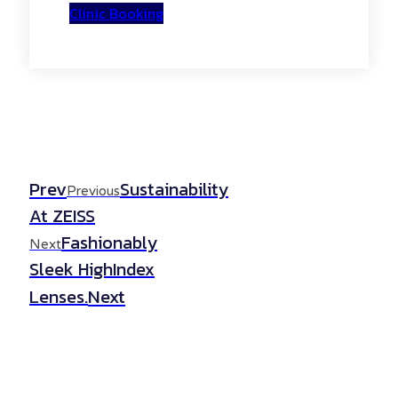
Clinic Booking
Prev
Sustainability
Previous
At ZEISS
Fashionably
Next
Sleek HighIndex
Next
Lenses.