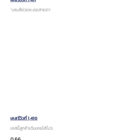
“เลนส์ช่วยชะลอสายตา
เคสรีวิวที่ 1,410
เคสนี้ลูกค้าเดิมเคยใส่โปร