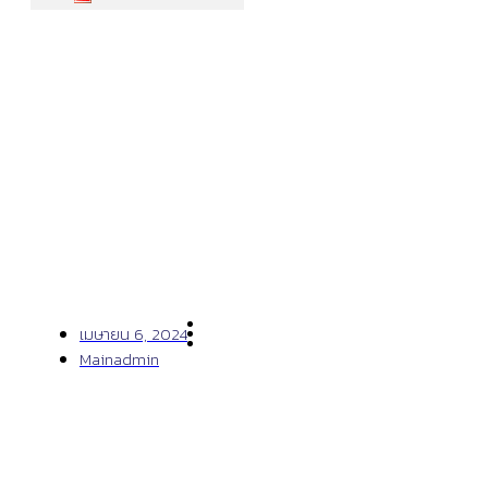
Customer’s Ergonomics In
Focus For The Best Possible
Visual Outcome.
เมษายน 6, 2024
Mainadmin