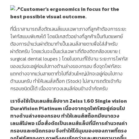
Customer’s ergonomics in focus for the
best possible visual outcome.
ที่นี่เราสามารถสั่งตัดเลนส์แบบเฉพาะทางที่ลูกค้าต้องการระยะ
โฟกัสแบบพิเศษได้ โดยมีเคสตัวอย่างที่ลูกค้าเป็นทันตแพทย์
ต้องการนำแว่นผ่าตัดมาทำเป็นเลนส์สายตาเพื่อใส่สำหรับ
ผ่าตัดครับ โดยแว่นจะเป็นแว่นเฉพาะที่ต้องติดกล้องขยาย (
surgical dental loupes ) โดยในขณะที่ใช้งาน ระยะการโฟกัส
ของแว่นจะอยู่ค่อนไปทางด้านล่างของกรอบ ซึ่งจุดโฟกัสจะ
แตกต่างจากแว่นสายตาทั่วไปที่ส่วนใหญ่มักจะอยู่ค่อนไปทาง
ด้านบนครับ ทำให้เลนส์สต็อก (Stock) ไม่สามารถตัดเข้ากับ
กรอบชนิดนี้ได้ เนื่องจากวงเลนส์ค่อนข้างจำกัดครับ
เราจึงใช้เป็นเลนส์แล็ปจาก Zeiss 1.60 Single vision
DuraVision Platinum เนื่องจากจุดโฟกัสอยู่ค่อนไป
ทางด้านล่างของกรอบ ทำให้เลนส์สต็อกมีขนาดวง
เลนส์ไม่พอ เมื่อสั่งตัดเป็นเลนส์แล็ปที่มีการคำนวณค่า
กรอบและชนิดกรอบ จึงทำให้ได้มุมมองของภาพที่ตรง
จุดโฟกัสของตา ภาพจึงคมชัดกว่าและสบายตามากขึ้น