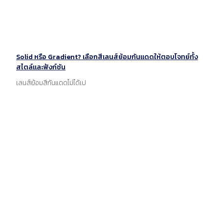
Solid หรือ Gradient? เลือกสีเลนส์ย้อมกันแดดให้ตอบโจทย์ทั้ง
สไตล์และฟังก์ชัน
เลนส์ย้อมสีกันแดดไม่ได้เป