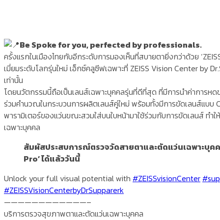
Be Spoke for you, perfected by professionals.
ครั้งแรกในเมืองไทยกับอีกระดับการมองเห็นที่สบายตายิ่งกว่าด้วย ‘Z
เมี่ยมระดับโลกรุ่นใหม่ เอ็กซ์คลูซีฟเฉพาะที่ ZEISS Vision Center by
เท่านั้น
โดยนวัตกรรมนี้ถือเป็นเลนส์เฉพาะบุคคลรุ่นที่ดีที่สุด ที่มีการนำค่ากา
ร่วมคำนวณในกระบวนการผลิตเลนส์คู่ใหม่ พร้อมทั้งมีการขัดเลนส์แบบ C
พารามิเตอร์ของแว่นขณะสวมใส่บนใบหน้ามาใช้ร่วมกับการขัดเลนส์ ทำให้เ
เฉพาะบุคคล
สัมผัสประสบการณ์ตรวจวัดสายตาและตัดแว่นเฉพาะบุคค
Pro’ ได้แล้ววันนี้
Unlock your full visual potential with
#ZEISSvisionCenter
#sup
#ZEISSVisionCenterbyDrSupparerk
————————————–
บริการตรวจสุขภาพตาและตัดแว่นเฉพาะบุคคล