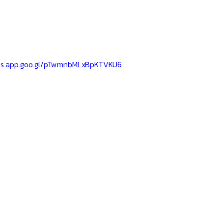
ps.app.goo.gl/pTwmnbMLxBpKTVKU6